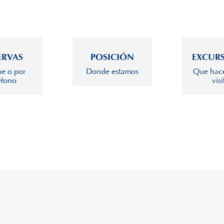
ERVAS
POSICIÓN
EXCUR
ne o por
Donde estamos
Que hace
éfono
visi